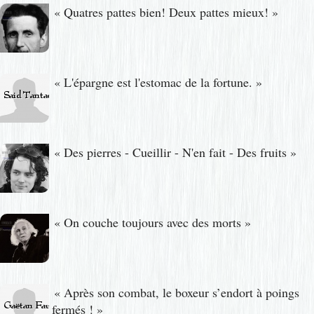
«
Quatres pattes bien! Deux pattes mieux!
»
«
L'épargne est l'estomac de la fortune.
»
«
Des pierres - Cueillir - N'en fait - Des fruits
»
«
On couche toujours avec des morts
»
«
Après son combat, le boxeur s’endort à poings
fermés !
»